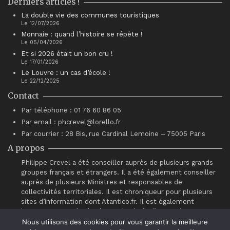
Derniers articles !
La double vie des communes touristiques
Le 12/07/2026
Monnaie : quand l’histoire se répète !
Le 05/04/2026
Et si 2026 était un bon cru !
Le 17/01/2026
Le Louvre : un cas d’école !
Le 22/12/2025
Contact
Par téléphone : 01 76 60 86 05
Par email : phcrevel@lorello.fr
Par courrier : 28 Bis, rue Cardinal Lemoine – 75005 Paris
A propos
Philippe Crevel a été conseiller auprès de plusieurs grands
groupes français et étrangers. Il a été également conseiller
auprès de plusieurs Ministres et responsables de
collectivités territoriales. Il est chroniqueur pour plusieurs
sites d’information dont Atantico.fr. Il est également
intervenant auprès du réseau de chefs d’entreprises
“Association pour le Progrès du Management” (APM).
Nous utilisons des cookies pour vous garantir la meilleure