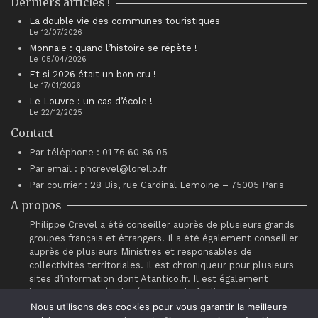
Derniers articles !
La double vie des communes touristiques
Le 12/07/2026
Monnaie : quand l’histoire se répète !
Le 05/04/2026
Et si 2026 était un bon cru !
Le 17/01/2026
Le Louvre : un cas d’école !
Le 22/12/2025
Contact
Par téléphone : 01 76 60 86 05
Par email : phcrevel@lorello.fr
Par courrier : 28 Bis, rue Cardinal Lemoine – 75005 Paris
A propos
Philippe Crevel a été conseiller auprès de plusieurs grands
groupes français et étrangers. Il a été également conseiller
auprès de plusieurs Ministres et responsables de
collectivités territoriales. Il est chroniqueur pour plusieurs
sites d’information dont Atantico.fr. Il est également
intervenant auprès du réseau de chefs d’entreprises
“Association pour le Progrès du Management” (APM).
Nous utilisons des cookies pour vous garantir la meilleure