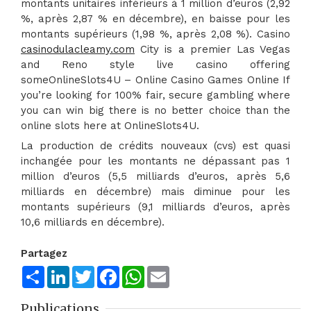
montants unitaires inférieurs à 1 million d’euros (2,92
%, après 2,87 % en décembre), en baisse pour les
montants supérieurs (1,98 %, après 2,08 %). Casino
casinodulacleamy.com
City is a premier Las Vegas
and Reno style live casino offering
someOnlineSlots4U – Online Casino Games Online If
you’re looking for 100% fair, secure gambling where
you can win big there is no better choice than the
online slots here at OnlineSlots4U.
La production de crédits nouveaux (cvs) est quasi
inchangée pour les montants ne dépassant pas 1
million d’euros (5,5 milliards d’euros, après 5,6
milliards en décembre) mais diminue pour les
montants supérieurs (9,1 milliards d’euros, après
10,6 milliards en décembre).
Partagez
Share
LinkedIn
Twitter
Facebook
WhatsApp
Email
Publications