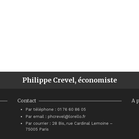
Philippe Crevel, économiste
Contact
A 
Par téléphone : 01 76 60 86 05
Par email : phcrevel@lorello.fr
Par courrier : 28 Bis, rue Cardinal Lemoine –
75005 Paris