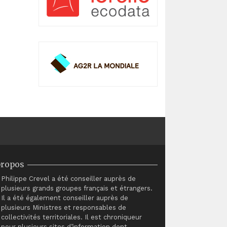
propos
Philippe Crevel a été conseiller auprès de
plusieurs grands groupes français et étrangers.
Il a été également conseiller auprès de
plusieurs Ministres et responsables de
collectivités territoriales. Il est chroniqueur
pour plusieurs sites d’information dont