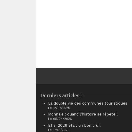
Derniers articles !
La double vie des communes touristiques
Le 12/07/2026
Monnaie : quand l’histoire se répète !
Le 05/04/2026
Et si 2026 était un bon cru !
Le 17/01/2026