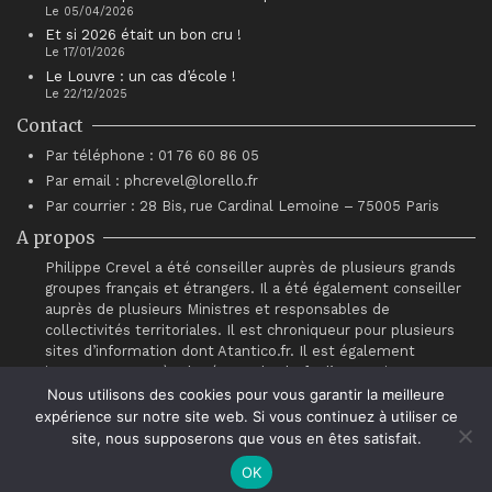
Le 05/04/2026
Et si 2026 était un bon cru !
Le 17/01/2026
Le Louvre : un cas d’école !
Le 22/12/2025
Contact
Par téléphone : 01 76 60 86 05
Par email : phcrevel@lorello.fr
Par courrier : 28 Bis, rue Cardinal Lemoine – 75005 Paris
A propos
Philippe Crevel a été conseiller auprès de plusieurs grands
groupes français et étrangers. Il a été également conseiller
auprès de plusieurs Ministres et responsables de
collectivités territoriales. Il est chroniqueur pour plusieurs
sites d’information dont Atantico.fr. Il est également
intervenant auprès du réseau de chefs d’entreprises
“Association pour le Progrès du Management” (APM).
Nous utilisons des cookies pour vous garantir la meilleure
expérience sur notre site web. Si vous continuez à utiliser ce
site, nous supposerons que vous en êtes satisfait.
OK
© Philippe Crevel 2021.
Contact
.