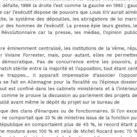
st défaite, 1988 la droite l’est comme la gauche en 1993 ; gau
 car l’exécutif dispose de pouvoirs que Louis XIV aurait aimé
aite, le système des dépouilles, les abrogations de loi mar
ur des hommes de l’exécutif. La presse épie leurs gestes, le
évolutionnaire car la presse, les médias, l’opinion publi
ère éminemment centralisé, les institutions de la Vème, rép
r Viviane Forrester, mais, pour autant, elles ne permette
t démocratique. Pas de concurrence entre les pouvoirs, 
atch stérile entre la majorité et l’opposition, tout étant cen
se trappes… Il apparaît impensable d’associer l’opposi
se fait en Allemagne pour la fiscalité ou l’épineux dossier
out est confiné dans les cabinets ministériels et à l’intérieu
e comme le prouve la discussion au parlement des projets de
ouillé avant même le dépôt du projet sur le bureau de
que des clans d’énarques ou de fonctionnaires. Si l’on exce
ne comportait que 33 % de ministres issus de la fonction pu
épublique en comportaient plus de 45 %, le record étant p
e mouture avec 100 % et celui de Michel Rocard avec 70 %.