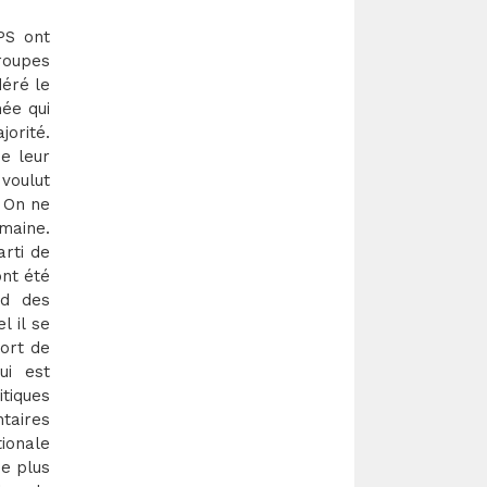
PS ont
roupes
déré le
ée qui
orité.
e leur
 voulut
. On ne
maine.
rti de
ont été
nd des
 il se
port de
ui est
itiques
ntaires
tionale
e plus