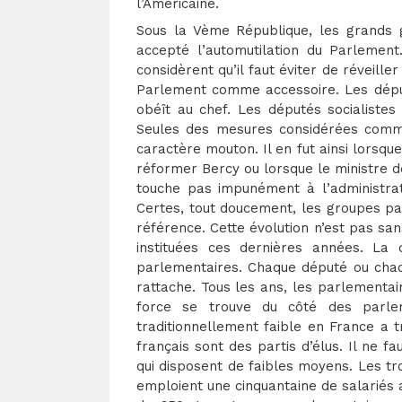
l’Américaine.
Sous la Vème République, les grands 
accepté l’automutilation du Parlemen
considèrent qu’il faut éviter de réveille
Parlement comme accessoire. Les député
obéît au chef. Les députés socialistes
Seules des mesures considérées comme 
caractère mouton. Il en fut ainsi lorsque
réformer Bercy ou lorsque le ministre de
touche pas impunément à l’administrat
Certes, tout doucement, les groupes pa
référence. Cette évolution n’est pas san
instituées ces dernières années. La 
parlementaires. Chaque député ou chaq
rattache. Tous les ans, les parlementai
force se trouve du côté des parlem
traditionnellement faible en France a 
français sont des partis d’élus. Il ne
qui disposent de faibles moyens. Les tr
emploient une cinquantaine de salariés