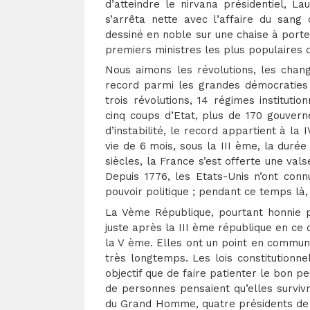
d’atteindre le nirvana présidentiel, La
s’arrêta nette avec l’affaire du sang
dessiné en noble sur une chaise à porteu
premiers ministres les plus populaires 
Nous aimons les révolutions, les cha
record parmi les grandes démocraties 
trois révolutions, 14 régimes instituti
cinq coups d’Etat, plus de 170 gouver
d’instabilité, le record appartient à l
vie de 6 mois, sous la III ème, la dur
siècles, la France s’est offerte une val
Depuis 1776, les Etats-Unis n’ont conn
pouvoir politique ; pendant ce temps là
La Vème République, pourtant honnie pa
juste après la III ème république en ce 
la V ème. Elles ont un point en commun 
très longtemps. Les lois constitutionn
objectif que de faire patienter le bon pe
de personnes pensaient qu’elles surviv
du Grand Homme, quatre présidents de l