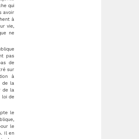
che qui
s avoir
chent à
ur vie,
que ne
ublique
nt pas
pas de
tré sur
tion à
 de la
r de la
 loi de
pte le
blique,
our le
 Il en