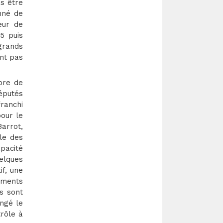
s être
onné de
œur de
95 puis
grands
ent pas
bre de
éputés
franchi
our le
arrot,
ôle des
apacité
elques
f, une
uments
ts sont
angé le
trôle à