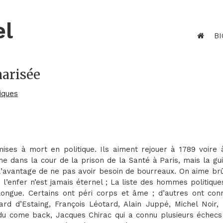
el
BI
narisée
iques
mises à mort en politique. Ils aiment rejouer à 1789 voire 
e dans la cour de la prison de la Santé à Paris, mais la gui
 l’avantage de ne pas avoir besoin de bourreaux. On aime br
, l’enfer n’est jamais éternel ; La liste des hommes politique
longue. Certains ont péri corps et âme ; d’autres ont con
ard d’Estaing, François Léotard, Alain Juppé, Michel Noir, 
 du come back, Jacques Chirac qui a connu plusieurs échecs