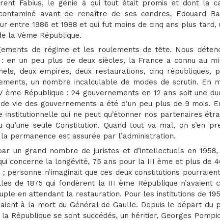
urent Fabius, le génie à qui tout était promis et dont la c
 contaminé avant de renaître de ses cendres, Edouard Bal
r entre 1986 et 1988 et qui fut moins de cinq ans plus tard,
de la Vème République.
ngements de régime et les roulements de tête. Nous déten
: en un peu plus de deux siècles, la France a connu au m
onnels, deux empires, deux restaurations, cinq républiques, 
nements, un nombre incalculable de modes de scrutin. En m
a IV ème République : 24 gouvernements en 12 ans soit une d
ée de vie des gouvernements a été d’un peu plus de 9 mois. 
se institutionnelle qui ne peut qu’étonner nos partenaires étr
u qu’une seule Constitution. Quand tout va mal, on s’en pr
, la permanence est assurée par l’administration.
r un grand nombre de juristes et d’intellectuels en 1958, 
qui concerne la longévité, 75 ans pour la III ème et plus de 
; personne n’imaginait que ces deux constitutions pourraien
elles de 1875 qui fondèrent la III ème République n’avaient
uple en attendant la restauration. Pour les institutions de 19
raient à la mort du Général de Gaulle. Depuis le départ du 
a République se sont succédés, un héritier, Georges Pompid