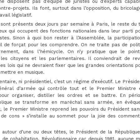
e disposent pas d’équipe de juristes ou d’experts capab
ontre-projets. Ils font, surtout dans l’opposition, du bricola
ail législatif.
 sont présents deux jours par semaine à Paris, le reste du 
ceux qui occupent des fonctions nationales dans leur parti po
stes. Sinon à quoi bon rester à l’Assemblée, la participati
il de forçat pour les comprendre. On ne traite pas de polit
nement, dans l’hémicycle. On n’y pratique que le pointi
les citoyens et les parlementaires. Il conviendrait de rev
 des lois qui ne devraient fixer que les grandes orientations po
s mettre en musique.
taire, ni présidentiel, c’est un régime d’exécutif. Le Préside
énéral d’armée qui contrôle tout et le Premier Ministre 
pour organiser, distiller les ordres et se battre. En péri
publique se transforme en maréchal sans armée, en évêqu
 le Premier Ministre reprend les pouvoirs du Président san
r de cons » s’installe au sommet pour la joie des comment
autour d’une ou deux têtes, le Président de la République
 de cohabitation. Révolutionnaire car depuis 1981, aucune m