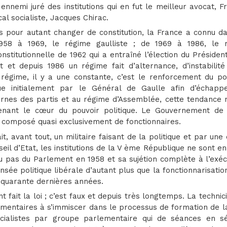
 ennemi juré des institutions qui en fut le meilleur avocat, F
al socialiste, Jacques Chirac.
 pour autant changer de constitution, la France a connu da
 1958 à 1969, le régime gaulliste ; de 1969 à 1986, le 
onstitutionnelle de 1962 qui a entraîné l’élection du Présiden
t et depuis 1986 un régime fait d’alternance, d’instabilité
 régime, il y a une constante, c’est le renforcement du po
ulue initialement par le Général de Gaulle afin d’échapp
nes des partis et au régime d’Assemblée, cette tendance n’
venant le cœur du pouvoir politique. Le Gouvernement de 
ar composé quasi exclusivement de fonctionnaires.
t, avant tout, un militaire faisant de la politique et par une
seil d’Etat, les institutions de la V ème République ne sont e
au pas du Parlement en 1958 et sa sujétion complète à l’exéc
ée politique libérale d’autant plus que la fonctionnarisatio
s quarante dernières années.
 fait la loi ; c’est faux et depuis très longtemps. La technic
mentaires à s’immiscer dans le processus de formation de la 
cialistes par groupe parlementaire qui de séances en s