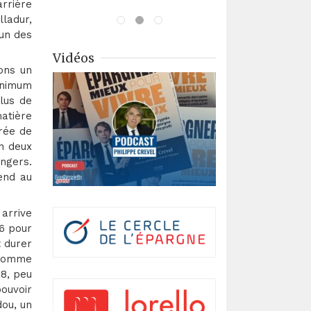
arrière
ladur,
 un des
Vidéos
ons un
inimum
plus de
atière
urée de
En deux
angers.
end au
arrive
46 pour
t durer
 comme
58, peu
pouvoir
ou, un