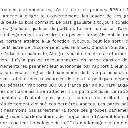
groupes parlementaires, c’est à dire les groupes RPR et 
t. Amené à diriger le Gouvernement, les leader de ces g
r la belle au bois dormant. Le parti gaulliste a toujours consi
s gaullistes qualifiés de godillots forment un corps d’arm
 sont également aux ordres du pouvoir lorsqu’ils ont la maj
portant atteinte à la fonction publique, peut les sortir d
 le Ministre de l’Economie et des Finances, Christian Sautter,
 l’éducation nationale, Allègre, voulut se mettre à réformer
ion. Il n’y a pas de révolutionnaires en herbe dans ce do
rlementaires prennent leur autonomie par rapport à leur pa
s lien avec les règles de financement de la vie politique qui 
quasi-totalité des ressources des partis politiques dépe
ue sénateur rapporte 300 000 francs par an au parti auquel
res sont amenés à se rattacher à un parti politique. Le rap
entaires d’autant plus que le nombre de militants q
très fortement diminué ces dernières années. Les partis pol
 faut néanmoins pas surestimer la force des groupes parleme
ois groupes parlementaires de l’opposition à l’Assemblée na
 alors que leur homologue de la CDU en Allemagne en emploi