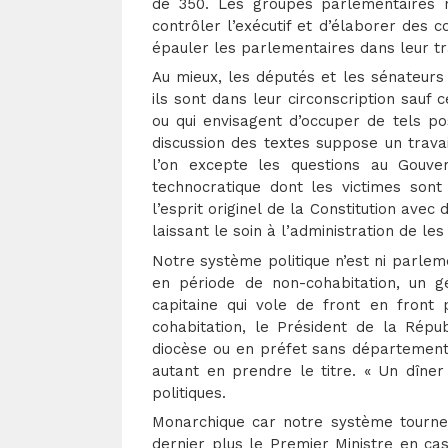
de 350. Les groupes parlementaires n
contrôler l’exécutif et d’élaborer des c
épauler les parlementaires dans leur trav
Au mieux, les députés et les sénateurs
ils sont dans leur circonscription sauf 
ou qui envisagent d’occuper de tels po
discussion des textes suppose un trava
l’on excepte les questions au Gouver
technocratique dont les victimes sont 
l’esprit originel de la Constitution avec
laissant le soin à l’administration de le
Notre système politique n’est ni parlemen
en période de non-cohabitation, un g
capitaine qui vole de front en front 
cohabitation, le Président de la Ré
diocèse ou en préfet sans département,
autant en prendre le titre. « Un dîne
politiques.
Monarchique car notre système tourne 
dernier plus le Premier Ministre en cas