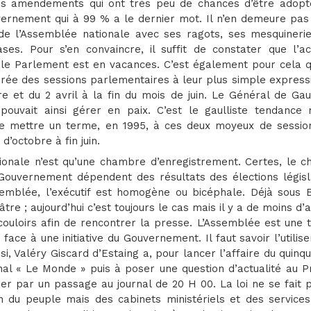
s amendements qui ont très peu de chances d’être adopt
uvernement qui à 99 % a le dernier mot. Il n’en demeure pas
e de l’Assemblée nationale avec ses ragots, ses mesquinerie
es. Pour s’en convaincre, il suffit de constater que l’act
 le Parlement est en vacances. C’est également pour cela q
durée des sessions parlementaires à leur plus simple express
 et du 2 avril à la fin du mois de juin. Le Général de Gaul
pouvait ainsi gérer en paix. C’est le gaulliste tendance r
a de mettre un terme, en 1995, à ces deux moyeux de sessio
d’octobre à fin juin.
ionale n’est qu’une chambre d’enregistrement. Certes, le ch
Gouvernement dépendent des résultats des élections législa
semblée, l’exécutif est homogène ou bicéphale. Déjà sous B
re ; aujourd’hui c’est toujours le cas mais il y a de moins d’
couloirs afin de rencontrer la presse. L’Assemblée est une 
ace à une initiative du Gouvernement. Il faut savoir l’utilis
si, Valéry Giscard d’Estaing a, pour lancer l’affaire du quinq
al « Le Monde » puis à poser une question d’actualité au P
er par un passage au journal de 20 H 00. La loi ne se fait 
on du peuple mais des cabinets ministériels et des services