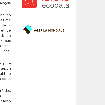
rançois
ns les
régime
t de la
 et de
ids de
er aux
a fait
Lionel
 équipe
n aucun
utif ne
n de la
ité des
loi. Il
éances