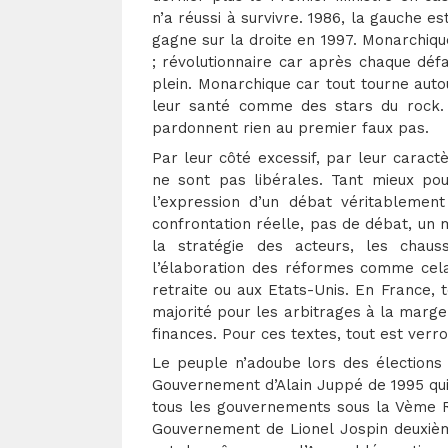
n’a réussi à survivre. 1986, la gauche e
gagne sur la droite en 1997. Monarchique
; révolutionnaire car après chaque déf
plein. Monarchique car tout tourne auto
leur santé comme des stars du rock. R
pardonnent rien au premier faux pas.
Par leur côté excessif, par leur caract
ne sont pas libérales. Tant mieux pou
l’expression d’un débat véritablemen
confrontation réelle, pas de débat, un m
la stratégie des acteurs, les chaus
l’élaboration des réformes comme cela 
retraite ou aux Etats-Unis. En France, t
majorité pour les arbitrages à la marg
finances. Pour ces textes, tout est verr
Le peuple n’adoube lors des élections 
Gouvernement d’Alain Juppé de 1995 qui 
tous les gouvernements sous la Vème R
Gouvernement de Lionel Jospin deuxièm