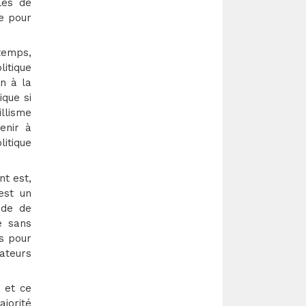
les de
ge pour
temps,
litique
on à la
ique si
llisme
enir à
litique
nt est,
est un
ode de
e sans
s pour
ateurs
 et ce
ajorité