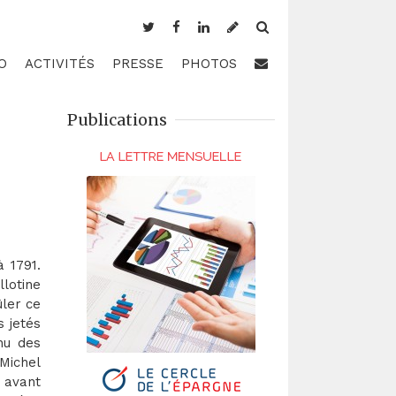
O
ACTIVITÉS
PRESSE
PHOTOS
Publications
à 1791.
llotine
ûler ce
s jetés
nu des
Michel
 avant