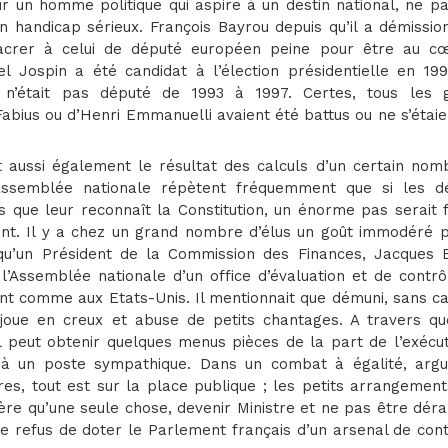
r un homme politique qui aspire à un destin national, ne pa
un handicap sérieux. François Bayrou depuis qu’il a démissi
crer à celui de député européen peine pour être au c
nel Jospin a été candidat à l’élection présidentielle en 19
l n’était pas député de 1993 à 1997. Certes, tous les 
abius ou d’Henri Emmanuelli avaient été battus ou ne s’étai
t aussi également le résultat des calculs d’un certain nom
’Assemblée nationale répètent fréquemment que si les d
s que leur reconnaît la Constitution, un énorme pas serait 
t. Il y a chez un grand nombre d’élus un goût immodéré p
i qu’un Président de la Commission des Finances, Jacques B
à l’Assemblée nationale d’un office d’évaluation et de contr
sant comme aux Etats-Unis. Il mentionnait que démuni, sans c
s joue en creux et abuse de petits chantages. A travers qu
 peut obtenir quelques menus pièces de la part de l’exécuti
i à un poste sympathique. Dans un combat à égalité, arg
res, tout est sur la place publique ; les petits arrangemen
spère qu’une seule chose, devenir Ministre et ne pas être dér
le refus de doter le Parlement français d’un arsenal de con