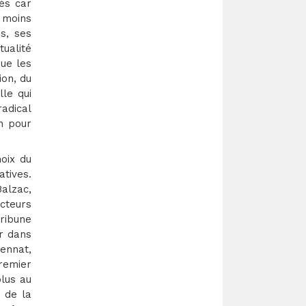
és car
 moins
s, ses
ualité
ue les
ion, du
le qui
adical
n pour
oix du
tives.
alzac,
acteurs
tribune
er dans
uennat,
remier
plus au
 de la