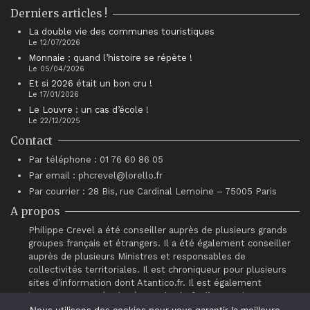
Derniers articles !
La double vie des communes touristiques
Le 12/07/2026
Monnaie : quand l’histoire se répète !
Le 05/04/2026
Et si 2026 était un bon cru !
Le 17/01/2026
Le Louvre : un cas d’école !
Le 22/12/2025
Contact
Par téléphone : 01 76 60 86 05
Par email : phcrevel@lorello.fr
Par courrier : 28 Bis, rue Cardinal Lemoine – 75005 Paris
A propos
Philippe Crevel a été conseiller auprès de plusieurs grands
groupes français et étrangers. Il a été également conseiller
auprès de plusieurs Ministres et responsables de
collectivités territoriales. Il est chroniqueur pour plusieurs
sites d’information dont Atantico.fr. Il est également
intervenant auprès du réseau de chefs d’entreprises
“Association pour le Progrès du Management” (APM).