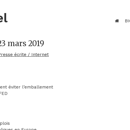
el
BI
23 mars 2019
Presse écrite / Internet
lent éviter l’emballement
 FED
plois
bliques en Europe