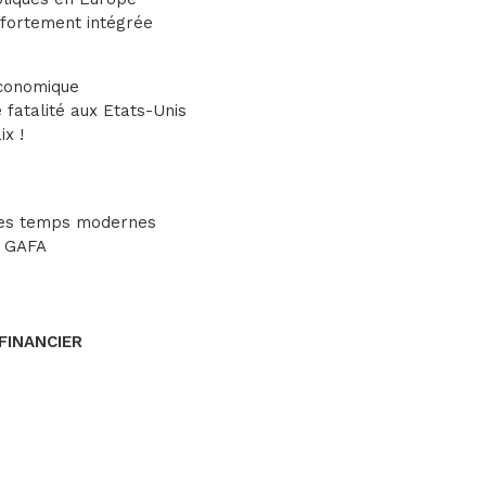
 fortement intégrée
économique
e fatalité aux Etats-Unis
ix !
e des temps modernes
s GAFA
FINANCIER