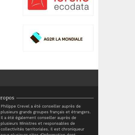
propos
Philippe Crevel a été conseiller auprès de
plusieurs grands groupes français et étrangers.
Il a été également conseiller auprès de
plusieurs Ministres et responsables de
collectivités territoriales. Il est chroniqueur
pour plusieurs sites d’information dont