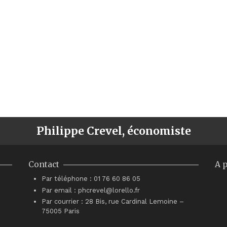
Philippe Crevel, économiste
Contact
A 
Par téléphone : 01 76 60 86 05
Par email : phcrevel@lorello.fr
Par courrier : 28 Bis, rue Cardinal Lemoine –
75005 Paris