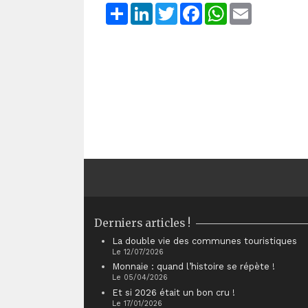
Share
LinkedIn
Twitter
Facebook
WhatsApp
Email
Derniers articles !
La double vie des communes touristiques
Le 12/07/2026
Monnaie : quand l’histoire se répète !
Le 05/04/2026
Et si 2026 était un bon cru !
Le 17/01/2026