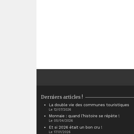
Derniers articles !
La double vie des communes touristiques
Le 12/07/2026
Monnaie : quand l’histoire se répète !
Le 05/04/2026
Et si 2026 était un bon cru !
Le 17/01/2026