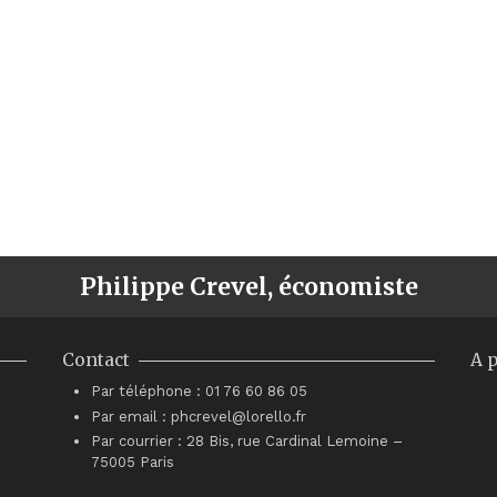
Philippe Crevel, économiste
Contact
A 
Par téléphone : 01 76 60 86 05
Par email : phcrevel@lorello.fr
Par courrier : 28 Bis, rue Cardinal Lemoine –
75005 Paris