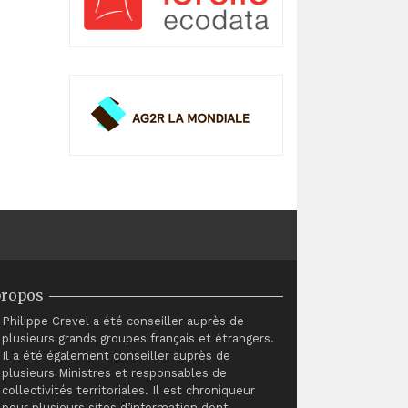
propos
Philippe Crevel a été conseiller auprès de
plusieurs grands groupes français et étrangers.
Il a été également conseiller auprès de
plusieurs Ministres et responsables de
collectivités territoriales. Il est chroniqueur
pour plusieurs sites d’information dont