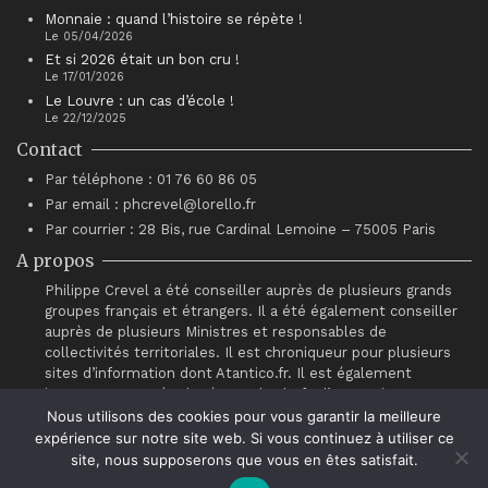
Monnaie : quand l’histoire se répète !
Le 05/04/2026
Et si 2026 était un bon cru !
Le 17/01/2026
Le Louvre : un cas d’école !
Le 22/12/2025
Contact
Par téléphone : 01 76 60 86 05
Par email : phcrevel@lorello.fr
Par courrier : 28 Bis, rue Cardinal Lemoine – 75005 Paris
A propos
Philippe Crevel a été conseiller auprès de plusieurs grands
groupes français et étrangers. Il a été également conseiller
auprès de plusieurs Ministres et responsables de
collectivités territoriales. Il est chroniqueur pour plusieurs
sites d’information dont Atantico.fr. Il est également
intervenant auprès du réseau de chefs d’entreprises
“Association pour le Progrès du Management” (APM).
Nous utilisons des cookies pour vous garantir la meilleure
expérience sur notre site web. Si vous continuez à utiliser ce
site, nous supposerons que vous en êtes satisfait.