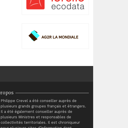
propos
Philippe Crevel a été conseiller auprès de
plusieurs grands groupes français et étrangers.
Il a été également conseiller auprès de
plusieurs Ministres et responsables de
collectivités territoriales. Il est chroniqueur
pour plusieurs sites d’information dont