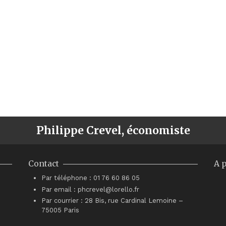
Philippe Crevel, économiste
Contact
A 
Par téléphone : 01 76 60 86 05
Par email : phcrevel@lorello.fr
Par courrier : 28 Bis, rue Cardinal Lemoine –
75005 Paris