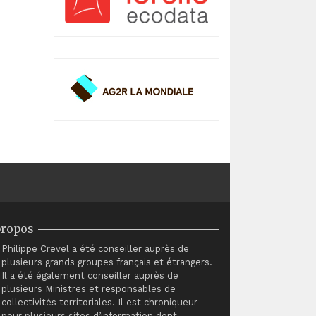
propos
Philippe Crevel a été conseiller auprès de
plusieurs grands groupes français et étrangers.
Il a été également conseiller auprès de
plusieurs Ministres et responsables de
collectivités territoriales. Il est chroniqueur
pour plusieurs sites d’information dont