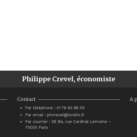
Philippe Crevel, économiste
Contact
A 
Par téléphone : 01 76 60 86 05
Par email : phcrevel@lorello.fr
Par courrier : 28 Bis, rue Cardinal Lemoine –
75005 Paris