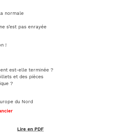
la normale
ne s’est pas enrayée
n !
ment est-elle terminée ?
llets et des pièces
ique ?
’Europe du Nord
ancier
Lire en PDF