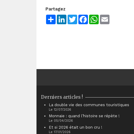
Partagez
Share
LinkedIn
Twitter
Facebook
WhatsApp
Email
Derniers articles !
La double vie des communes touristiques
Le 12/07/2026
Monnaie : quand l’histoire se répète !
Le 05/04/2026
Et si 2026 était un bon cru !
Le 17/01/2026