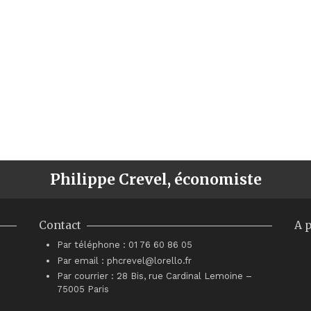
Philippe Crevel, économiste
Contact
A 
Par téléphone : 01 76 60 86 05
Par email : phcrevel@lorello.fr
Par courrier : 28 Bis, rue Cardinal Lemoine –
75005 Paris