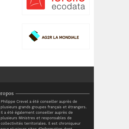
propos
Philippe Crevel a été conseiller auprès de
plusieurs grands groupes français et étrangers.
Il a été également conseiller auprès de
plusieurs Ministres et responsables de
collectivités territoriales. Il est chroniqueur
pour plusieurs sites d’information dont