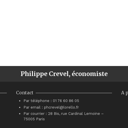
Philippe Crevel, économiste
Contact
A 
Par téléphone : 01 76 60 86 05
Par email : phcrevel@lorello.fr
Par courrier : 28 Bis, rue Cardinal Lemoine –
75005 Paris