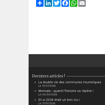
Share
LinkedIn
Twitter
Facebook
WhatsApp
Email
Derniers articles !
La double vie des communes touristiques
Le 12/07/2026
Monnaie : quand l’histoire se répète !
Le 05/04/2026
Et si 2026 était un bon cru !
Le 17/01/2026