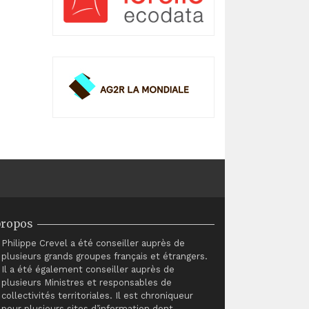
propos
Philippe Crevel a été conseiller auprès de
plusieurs grands groupes français et étrangers.
Il a été également conseiller auprès de
plusieurs Ministres et responsables de
collectivités territoriales. Il est chroniqueur
pour plusieurs sites d’information dont