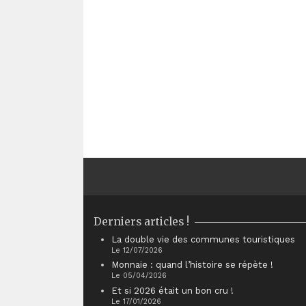
Derniers articles !
La double vie des communes touristiques
Le 12/07/2026
Monnaie : quand l’histoire se répète !
Le 05/04/2026
Et si 2026 était un bon cru !
Le 17/01/2026