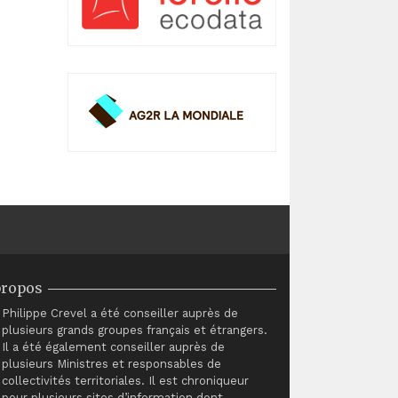
propos
Philippe Crevel a été conseiller auprès de
plusieurs grands groupes français et étrangers.
Il a été également conseiller auprès de
plusieurs Ministres et responsables de
collectivités territoriales. Il est chroniqueur
pour plusieurs sites d’information dont