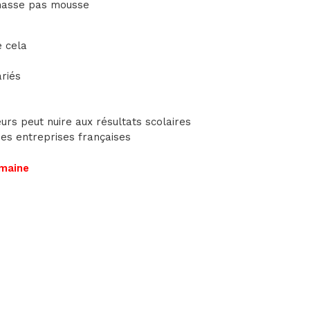
amasse pas mousse
e cela
ariés
rs peut nuire aux résultats scolaires
des entreprises françaises
emaine