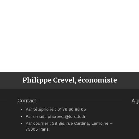
Philippe Crevel, économiste
Contact
A 
Par téléphone : 01 76 60 86 05
Par email : phcrevel@lorello.fr
Par courrier : 28 Bis, rue Cardinal Lemoine –
75005 Paris