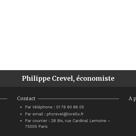
Philippe Crevel, économiste
Contact
A 
Par téléphone : 01 76 60 86 05
Par email : phcrevel@lorello.fr
Par courrier : 28 Bis, rue Cardinal Lemoine –
75005 Paris