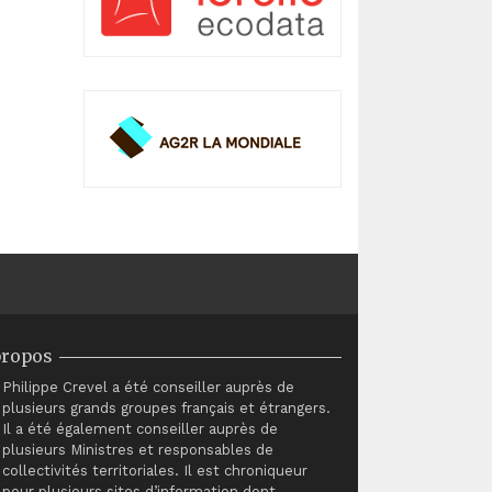
propos
Philippe Crevel a été conseiller auprès de
plusieurs grands groupes français et étrangers.
Il a été également conseiller auprès de
plusieurs Ministres et responsables de
collectivités territoriales. Il est chroniqueur
pour plusieurs sites d’information dont