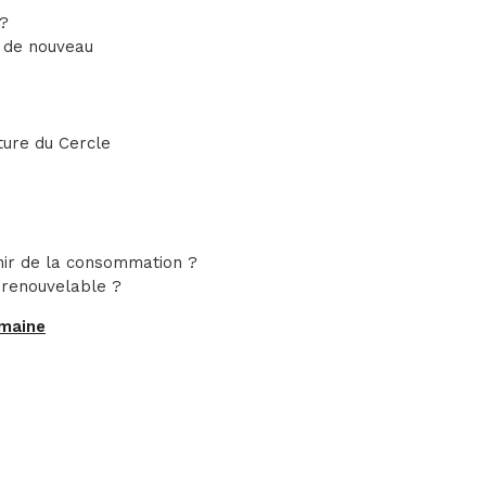
 ?
n de nouveau
ture du Cercle
nir de la consommation ?
 renouvelable ?
emaine