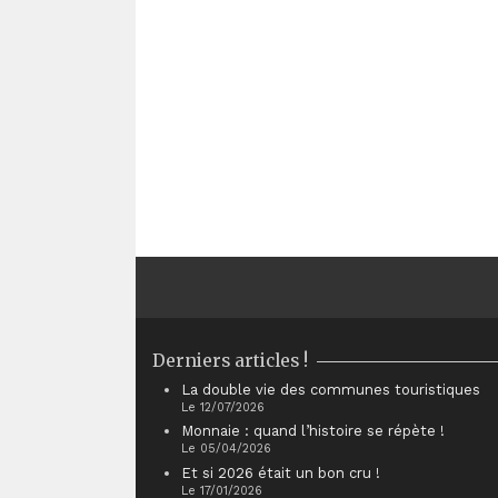
Derniers articles !
La double vie des communes touristiques
Le 12/07/2026
Monnaie : quand l’histoire se répète !
Le 05/04/2026
Et si 2026 était un bon cru !
Le 17/01/2026