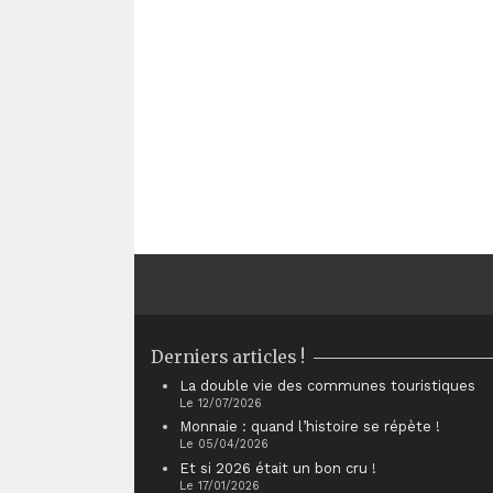
Derniers articles !
La double vie des communes touristiques
Le 12/07/2026
Monnaie : quand l’histoire se répète !
Le 05/04/2026
Et si 2026 était un bon cru !
Le 17/01/2026