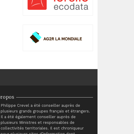
propos
Philippe Crevel a été conseiller auprès de
plusieurs grands groupes français et étrangers.
Il a été également conseiller auprès de
plusieurs Ministres et responsables de
collectivités territoriales. Il est chroniqueur
pour plusieurs sites d’information dont