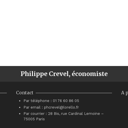
Philippe Crevel, économiste
Contact
A 
Par téléphone : 01 76 60 86 05
Par email : phcrevel@lorello.fr
Par courrier : 28 Bis, rue Cardinal Lemoine –
75005 Paris