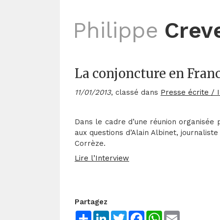
Philippe
Crev
La conjoncture en Franc
11/01/2013
, classé dans
Presse écrite / 
Dans le cadre d’une réunion organisée p
aux questions d’Alain Albinet, journalis
Corrèze.
Lire l’Interview
Partagez
Share
LinkedIn
Twitter
Facebook
WhatsApp
Email