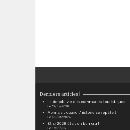
Derniers articles !
La double vie des communes touristiques
Le 12/07/2026
Monnaie : quand l’histoire se répète !
Le 05/04/2026
Et si 2026 était un bon cru !
Le 17/01/2026