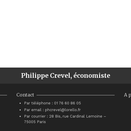
Philippe Crevel, économiste
Contact
A 
Par téléphone : 01 76 60 86 05
Par email : phcrevel@lorello.fr
Par courrier : 28 Bis, rue Cardinal Lemoine –
75005 Paris