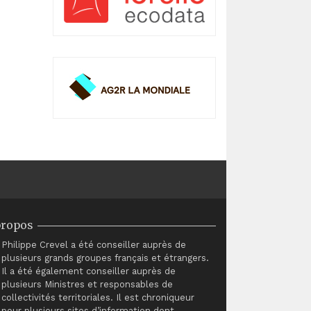
propos
Philippe Crevel a été conseiller auprès de
plusieurs grands groupes français et étrangers.
Il a été également conseiller auprès de
plusieurs Ministres et responsables de
collectivités territoriales. Il est chroniqueur
pour plusieurs sites d’information dont