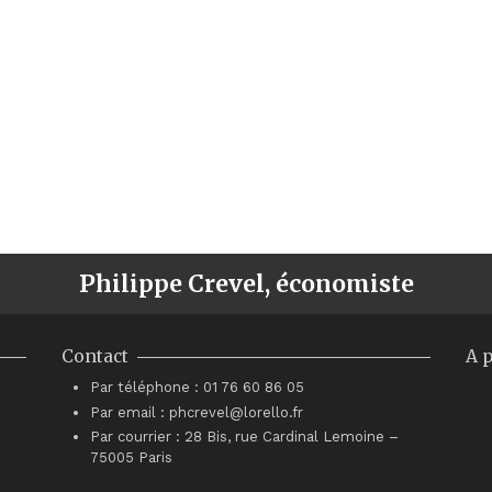
Philippe Crevel, économiste
Contact
A 
Par téléphone : 01 76 60 86 05
Par email : phcrevel@lorello.fr
Par courrier : 28 Bis, rue Cardinal Lemoine –
75005 Paris