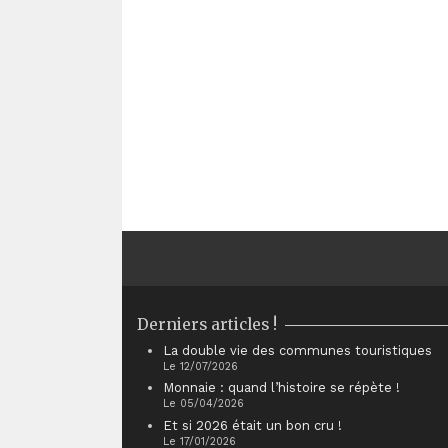
Derniers articles !
La double vie des communes touristiques
Le 12/07/2026
Monnaie : quand l’histoire se répète !
Le 05/04/2026
Et si 2026 était un bon cru !
Le 17/01/2026