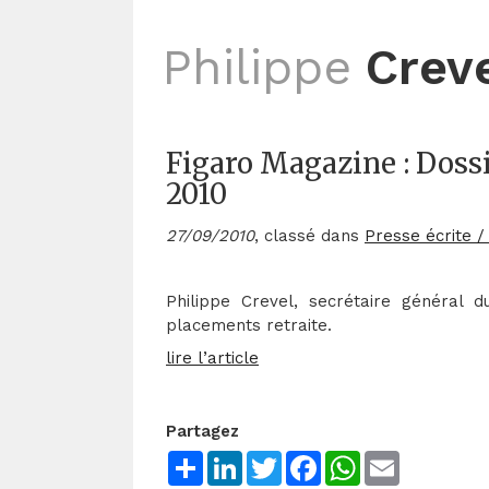
Philippe
Crev
Figaro Magazine : Doss
2010
27/09/2010
, classé dans
Presse écrite /
Philippe Crevel, secrétaire général 
placements retraite.
lire l’article
Partagez
Share
LinkedIn
Twitter
Facebook
WhatsApp
Email