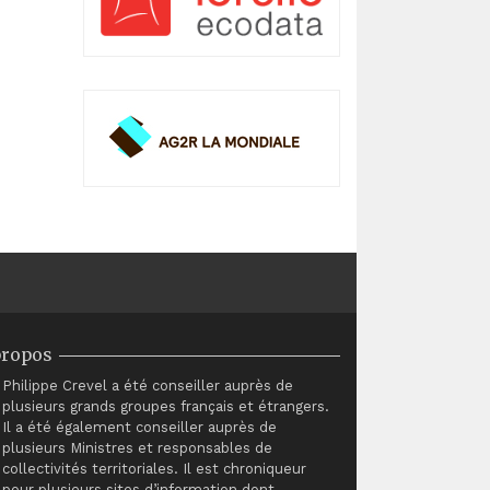
propos
Philippe Crevel a été conseiller auprès de
plusieurs grands groupes français et étrangers.
Il a été également conseiller auprès de
plusieurs Ministres et responsables de
collectivités territoriales. Il est chroniqueur
pour plusieurs sites d’information dont