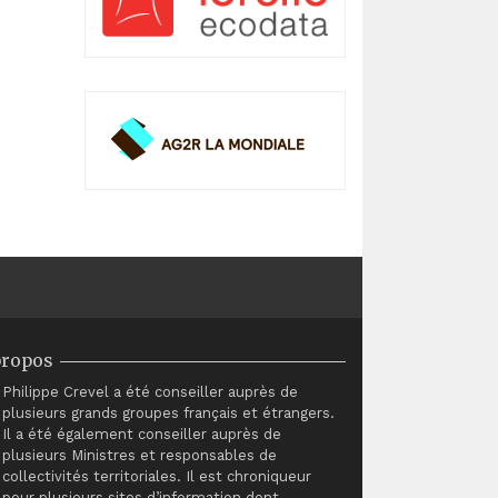
propos
Philippe Crevel a été conseiller auprès de
plusieurs grands groupes français et étrangers.
Il a été également conseiller auprès de
plusieurs Ministres et responsables de
collectivités territoriales. Il est chroniqueur
pour plusieurs sites d’information dont