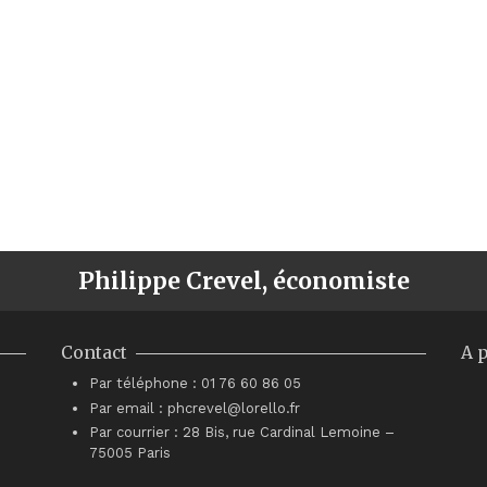
Philippe Crevel, économiste
Contact
A 
Par téléphone : 01 76 60 86 05
Par email : phcrevel@lorello.fr
Par courrier : 28 Bis, rue Cardinal Lemoine –
75005 Paris