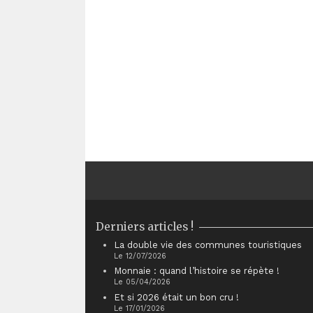
Derniers articles !
La double vie des communes touristiques
Le 12/07/2026
Monnaie : quand l’histoire se répète !
Le 05/04/2026
Et si 2026 était un bon cru !
Le 17/01/2026