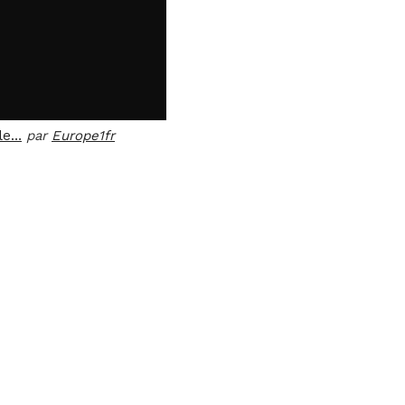
ble…
par
Europe1fr