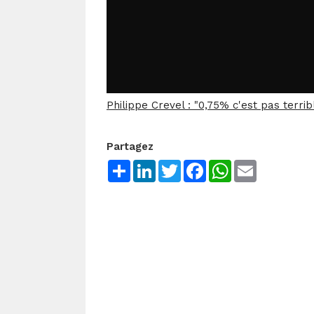
Philippe Crevel : "0,75% c'est pas terri
Partagez
Share
LinkedIn
Twitter
Facebook
WhatsApp
Email