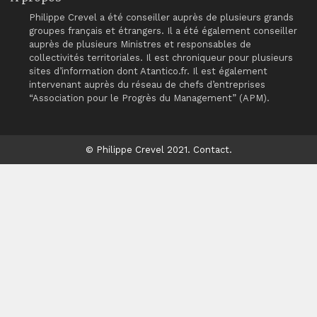
Philippe Crevel a été conseiller auprès de plusieurs grands
groupes français et étrangers. Il a été également conseiller
auprès de plusieurs Ministres et responsables de
collectivités territoriales. Il est chroniqueur pour plusieurs
sites d’information dont Atantico.fr. Il est également
intervenant auprès du réseau de chefs d’entreprises
“Association pour le Progrès du Management” (APM).
© Philippe Crevel 2021.
Contact
.