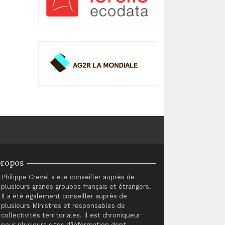
propos
Philippe Crevel a été conseiller auprès de
plusieurs grands groupes français et étrangers.
Il a été également conseiller auprès de
plusieurs Ministres et responsables de
collectivités territoriales. Il est chroniqueur
pour plusieurs sites d’information dont