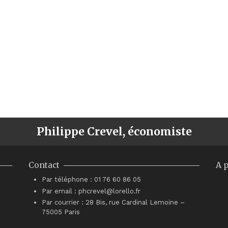
Philippe Crevel, économiste
Contact
A 
Par téléphone : 01 76 60 86 05
Par email : phcrevel@lorello.fr
Par courrier : 28 Bis, rue Cardinal Lemoine –
75005 Paris