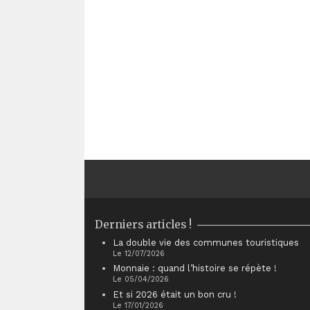
Derniers articles !
La double vie des communes touristiques
Le 12/07/2026
Monnaie : quand l’histoire se répète !
Le 05/04/2026
Et si 2026 était un bon cru !
Le 17/01/2026