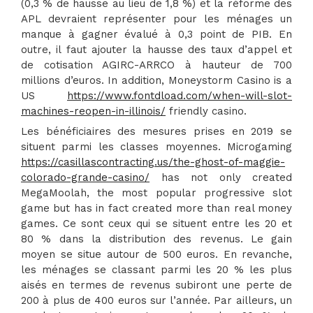
(0,3 % de hausse au lieu de 1,8 %) et la réforme des
APL devraient représenter pour les ménages un
manque à gagner évalué à 0,3 point de PIB. En
outre, il faut ajouter la hausse des taux d’appel et
de cotisation AGIRC-ARRCO à hauteur de 700
millions d’euros. In addition, Moneystorm Casino is a
US
https://www.fontdload.com/when-will-slot-
machines-reopen-in-illinois/
friendly casino.
Les bénéficiaires des mesures prises en 2019 se
situent parmi les classes moyennes. Microgaming
https://casillascontracting.us/the-ghost-of-maggie-
colorado-grande-casino/
has not only created
MegaMoolah, the most popular progressive slot
game but has in fact created more than real money
games. Ce sont ceux qui se situent entre les 20 et
80 % dans la distribution des revenus. Le gain
moyen se situe autour de 500 euros. En revanche,
les ménages se classant parmi les 20 % les plus
aisés en termes de revenus subiront une perte de
200 à plus de 400 euros sur l’année. Par ailleurs, un