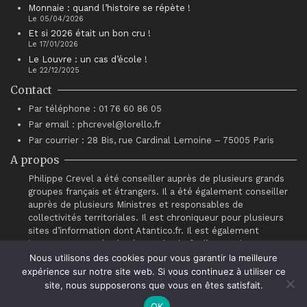
Monnaie : quand l’histoire se répète !
Le 05/04/2026
Et si 2026 était un bon cru !
Le 17/01/2026
Le Louvre : un cas d’école !
Le 22/12/2025
Contact
Par téléphone : 01 76 60 86 05
Par email : phcrevel@lorello.fr
Par courrier : 28 Bis, rue Cardinal Lemoine – 75005 Paris
A propos
Philippe Crevel a été conseiller auprès de plusieurs grands
groupes français et étrangers. Il a été également conseiller
auprès de plusieurs Ministres et responsables de
collectivités territoriales. Il est chroniqueur pour plusieurs
sites d’information dont Atantico.fr. Il est également
intervenant auprès du réseau de chefs d’entreprises
“Association pour le Progrès du Management” (APM).
Nous utilisons des cookies pour vous garantir la meilleure
expérience sur notre site web. Si vous continuez à utiliser ce
site, nous supposerons que vous en êtes satisfait.
OK
© Philippe Crevel 2021.
Contact
.