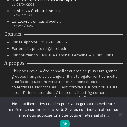
Monnaie : quand l’histoire se répète !
Le 05/04/2026
Et si 2026 était un bon cru !
Le 17/01/2026
Le Louvre : un cas d’école !
Le 22/12/2025
Contact
Par téléphone : 01 76 60 86 05
Par email : phcrevel@lorello.fr
Par courrier : 28 Bis, rue Cardinal Lemoine – 75005 Paris
A propos
Philippe Crevel a été conseiller auprès de plusieurs grands
groupes français et étrangers. Il a été également conseiller
auprès de plusieurs Ministres et responsables de
collectivités territoriales. Il est chroniqueur pour plusieurs
sites d’information dont Atantico.fr. Il est également
intervenant auprès du réseau de chefs d’entreprises
“Association pour le Progrès du Management” (APM).
Nous utilisons des cookies pour vous garantir la meilleure
expérience sur notre site web. Si vous continuez à utiliser ce
site, nous supposerons que vous en êtes satisfait.
OK
© Philippe Crevel 2021.
Contact
.