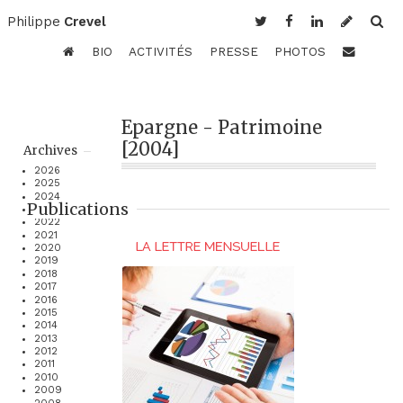
Philippe
Crevel
BIO
ACTIVITÉS
PRESSE
PHOTOS
Epargne - Patrimoine
[2004]
Archives
2026
2025
2024
Publications
2023
2022
2021
2020
2019
2018
2017
2016
2015
2014
2013
2012
2011
2010
2009