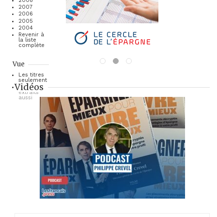
2008
2007
2006
2005
2004
Revenir à
la liste
complète
Vue
Les titres
seulement
Vidéos
Les
extraits
aussi