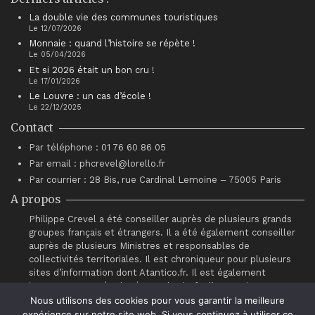
La double vie des communes touristiques
Le 12/07/2026
Monnaie : quand l’histoire se répète !
Le 05/04/2026
Et si 2026 était un bon cru !
Le 17/01/2026
Le Louvre : un cas d’école !
Le 22/12/2025
Contact
Par téléphone : 01 76 60 86 05
Par email : phcrevel@lorello.fr
Par courrier : 28 Bis, rue Cardinal Lemoine – 75005 Paris
A propos
Philippe Crevel a été conseiller auprès de plusieurs grands
groupes français et étrangers. Il a été également conseiller
auprès de plusieurs Ministres et responsables de
collectivités territoriales. Il est chroniqueur pour plusieurs
sites d’information dont Atantico.fr. Il est également
intervenant auprès du réseau de chefs d’entreprises
“Association pour le Progrès du Management” (APM).
Nous utilisons des cookies pour vous garantir la meilleure
expérience sur notre site web. Si vous continuez à utiliser ce