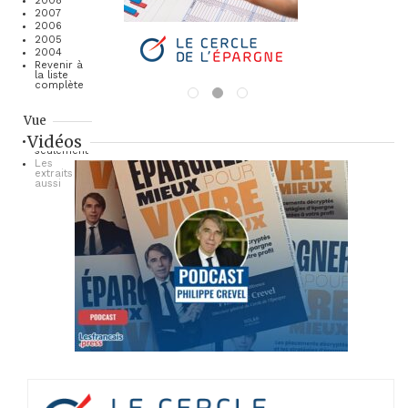
2008
2007
2006
2005
2004
Revenir à
la liste
complète
Vue
Vidéos
Les titres
seulement
Les
extraits
aussi