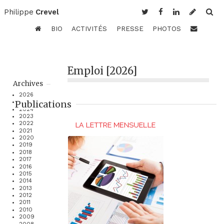
Philippe
Crevel
BIO
ACTIVITÉS
PRESSE
PHOTOS
Emploi [2026]
Archives
2026
Publications
2025
2024
2023
2022
2021
2020
2019
2018
2017
2016
2015
2014
2013
2012
2011
2010
2009