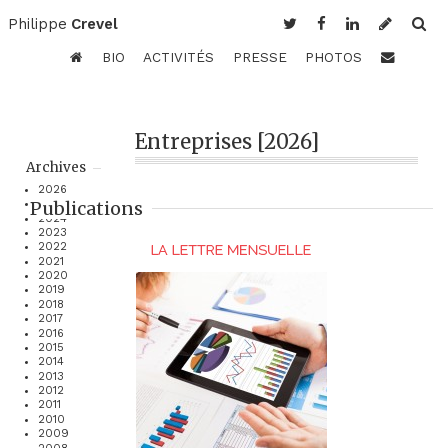
Philippe
Crevel
BIO
ACTIVITÉS
PRESSE
PHOTOS
Entreprises [2026]
Archives
2026
Publications
2025
2024
2023
2022
2021
2020
2019
2018
2017
2016
2015
2014
2013
2012
2011
2010
2009