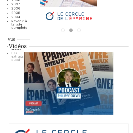
2008
2007
2006
2005
2004
Revenir à
la liste
complète
Vue
Vidéos
Les titres
seulement
Les
extraits
aussi