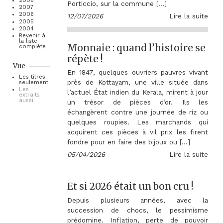
2008
Porticcio, sur la commune […]
2007
2006
12/07/2026
Lire la suite
2005
2004
Revenir à
la liste
Monnaie : quand l’histoire se
complète
répète !
Vue
En 1847, quelques ouvriers pauvres vivant
Les titres
près de Kottayam, une ville située dans
seulement
Les
l’actuel État indien du Kerala, mirent à jour
extraits
aussi
un trésor de pièces d’or. Ils les
échangèrent contre une journée de riz ou
quelques roupies. Les marchands qui
acquirent ces pièces à vil prix les firent
fondre pour en faire des bijoux ou […]
05/04/2026
Lire la suite
Et si 2026 était un bon cru !
Depuis plusieurs années, avec la
succession de chocs, le pessimisme
prédomine. Inflation, perte de pouvoir