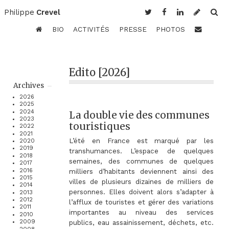
Philippe
Crevel
BIO
ACTIVITÉS
PRESSE
PHOTOS
Edito [2026]
Archives
2026
2025
2024
La double vie des communes
2023
touristiques
2022
2021
L’été en France est marqué par les
2020
2019
transhumances. L’espace de quelques
2018
semaines, des communes de quelques
2017
2016
milliers d’habitants deviennent ainsi des
2015
villes de plusieurs dizaines de milliers de
2014
personnes. Elles doivent alors s’adapter à
2013
2012
l’afflux de touristes et gérer des variations
2011
importantes au niveau des services
2010
2009
publics, eau assainissement, déchets, etc.