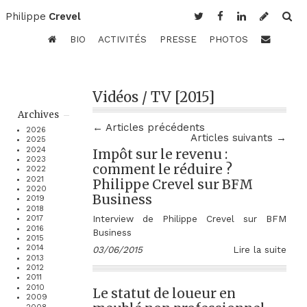
Philippe
Crevel
BIO
ACTIVITÉS
PRESSE
PHOTOS
Vidéos / TV [2015]
Archives
← Articles précédents
2026
Articles suivants →
2025
2024
Impôt sur le revenu :
2023
comment le réduire ?
2022
2021
Philippe Crevel sur BFM
2020
Business
2019
2018
Interview de Philippe Crevel sur BFM
2017
2016
Business
2015
2014
03/06/2015
Lire la suite
2013
2012
2011
2010
Le statut de loueur en
2009