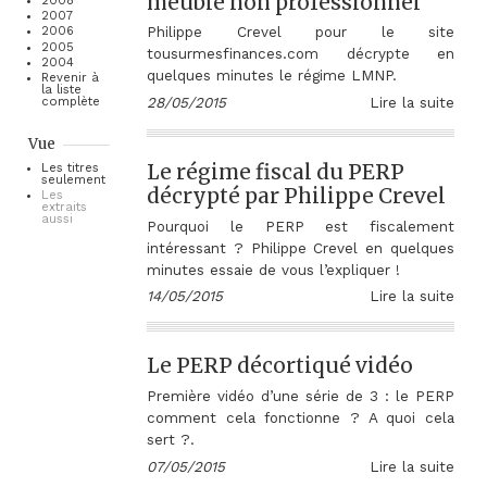
meublé non professionnel
2008
2007
Philippe Crevel pour le site
2006
2005
tousurmesfinances.com décrypte en
2004
quelques minutes le régime LMNP.
Revenir à
la liste
28/05/2015
Lire la suite
complète
Vue
Le régime fiscal du PERP
Les titres
seulement
décrypté par Philippe Crevel
Les
extraits
aussi
Pourquoi le PERP est fiscalement
intéressant ? Philippe Crevel en quelques
minutes essaie de vous l’expliquer !
14/05/2015
Lire la suite
Le PERP décortiqué vidéo
Première vidéo d’une série de 3 : le PERP
comment cela fonctionne ? A quoi cela
sert ?.
07/05/2015
Lire la suite