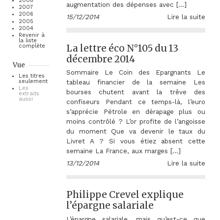
2008
augmentation des dépenses avec […]
2007
2006
15/12/2014
Lire la suite
2005
2004
Revenir à
la liste
La lettre éco N°105 du 13
complète
décembre 2014
Vue
Sommaire Le Coin des Epargnants Le
Les titres
seulement
tableau financier de la semaine Les
Les
bourses chutent avant la trêve des
extraits
aussi
confiseurs Pendant ce temps-là, l’euro
s’apprécie Pétrole en dérapage plus ou
moins contrôlé ? L’or profite de l’angoisse
du moment Que va devenir le taux du
Livret A ? Si vous étiez absent cette
semaine La France, aux marges […]
13/12/2014
Lire la suite
Philippe Crevel explique
l’épargne salariale
L’épargne salariale, mais qu’est-ce que