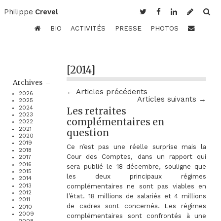
Philippe
Crevel
BIO
ACTIVITÉS
PRESSE
PHOTOS
[2014]
Archives
← Articles précédents
2026
Articles suivants →
2025
2024
Les retraites
2023
complémentaires en
2022
2021
question
2020
2019
Ce n’est pas une réelle surprise mais la
2018
Cour des Comptes, dans un rapport qui
2017
2016
sera publié le 18 décembre, souligne que
2015
les deux principaux régimes
2014
complémentaires ne sont pas viables en
2013
2012
l’état. 18 millions de salariés et 4 millions
2011
de cadres sont concernés. Les régimes
2010
2009
complémentaires sont confrontés à une